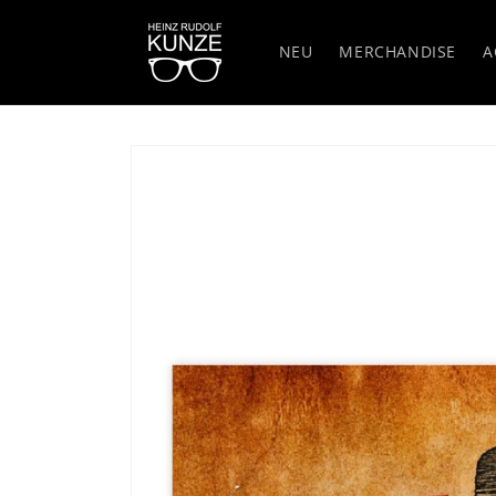
Direkt
zum
Inhalt
NEU
MERCHANDISE
A
Zu
Produktinformationen
springen