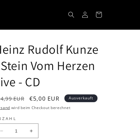
Einloggen
Warenkorb
einz Rudolf Kunze
 Stein Vom Herzen
ive - CD
ormaler
Verkaufspreis
€5,00 EUR
14,99 EUR
Ausverkauft
reis
rsand
wird beim Checkout berechnet
NZAHL
Verringere
Erhöhe