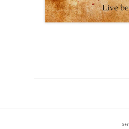
Medien
1
in
Modal
öffnen
Ser