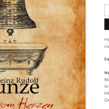
He
Li
F
He
M
Ar
04
G