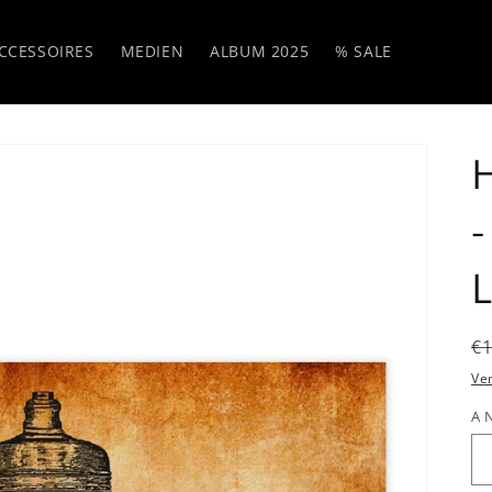
CCESSOIRES
MEDIEN
ALBUM 2025
% SALE
H
-
L
N
€
P
Ve
A