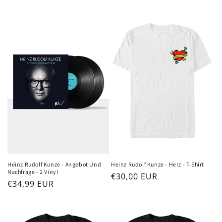
Heinz Rudolf Kunze - Angebot Und
Heinz Rudolf Kunze - Herz - T-Shirt
Nachfrage - 2 Vinyl
Normaler
€30,00 EUR
Normaler
€34,99 EUR
Preis
Preis