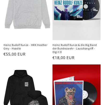
Heinz Rudolf Kunze - HRK Heather
Heinz Rudolf Kunze & die Big Band
Grey - Hoodie
der Bundeswehr - Lauschangriff -
Digi CD
Normaler
€55,00 EUR
Normaler
€18,00 EUR
Preis
Preis