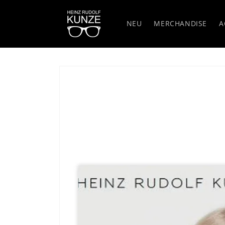
Direkt
zum
Inhalt
NEU
MERCHANDISE
A
Zu
Produktinformationen
springen