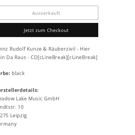
die
die
Menge
Menge
für
für
Ausverkauft
Heinz
Heinz
Rudolf
Rudolf
Jetzt zum Checkout
Kunze
Kunze
&amp;
&amp;
Räuberzivil
Räuberzivil
inz Rudolf Kunze & Räuberzivil - Hier
-
-
in Da Raus - CD[cLineBreak][cLineBreak]
Hier
Hier
Rein
Rein
Da
Da
arbe:
black
Raus
Raus
-
-
CD
CD
rstellerdetails:
eadow Lake Music GmbH
ndtstr. 10
275 Leipzig
ermany