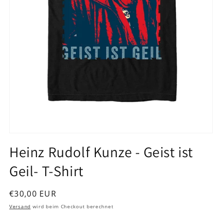
Medien
1
Heinz Rudolf Kunze - Geist ist
in
Modal
Geil- T-Shirt
öffnen
Normaler
€30,00 EUR
Preis
Versand
wird beim Checkout berechnet