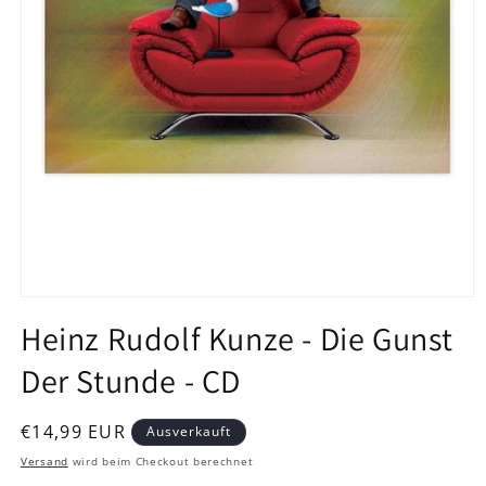
Medien
1
Heinz Rudolf Kunze - Die Gunst
in
Modal
Der Stunde - CD
öffnen
Normaler
€14,99 EUR
Ausverkauft
Preis
Versand
wird beim Checkout berechnet