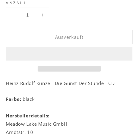
ANZAHL
Verringere
Erhöhe
die
die
Menge
Menge
für
für
Ausverkauft
Heinz
Heinz
Rudolf
Rudolf
Kunze
Kunze
-
-
Die
Die
Gunst
Gunst
Der
Der
Heinz Rudolf Kunze - Die Gunst Der Stunde - CD
Stunde
Stunde
-
-
Farbe:
black
CD
CD
Herstellerdetails:
Meadow Lake Music GmbH
Arndtstr. 10