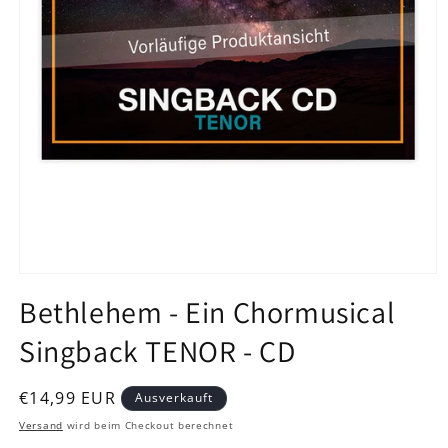
Medien
1
Bethlehem - Ein Chormusical
in
Modal
Singback TENOR - CD
öffnen
Normaler
€14,99 EUR
Ausverkauft
Preis
Versand
wird beim Checkout berechnet