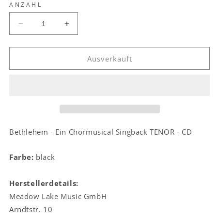
ANZAHL
Verringere
Erhöhe
die
die
Menge
Menge
für
für
Ausverkauft
Bethlehem
Bethlehem
-
-
Ein
Ein
Chormusical
Chormusical
Singback
Singback
TENOR
TENOR
-
-
Bethlehem - Ein Chormusical Singback TENOR - CD
CD
CD
Farbe:
black
Herstellerdetails:
Meadow Lake Music GmbH
Arndtstr. 10